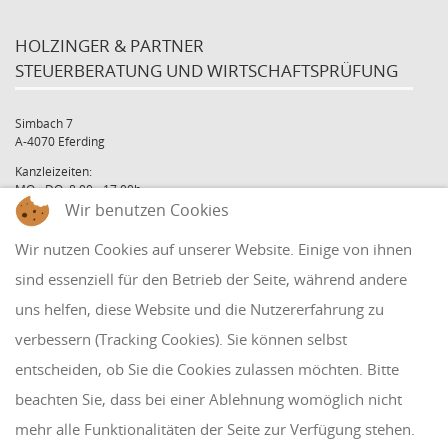
HOLZINGER & PARTNER
STEUERBERATUNG UND WIRTSCHAFTSPRÜFUNG
Simbach 7
A-4070 Eferding
Kanzleizeiten:
MO - DO: 8:00 - 17:00h
Wir benutzen Cookies
FR: 8:00 - 12:00h
office@holzinger.at
Wir nutzen Cookies auf unserer Website. Einige von ihnen
Tel: +43 7272 39 79 - 0
Fax: +43 7272 39 79 - 9
sind essenziell für den Betrieb der Seite, während andere
uns helfen, diese Website und die Nutzererfahrung zu
QUICKLINKS
verbessern (Tracking Cookies). Sie können selbst
entscheiden, ob Sie die Cookies zulassen möchten. Bitte
Klientenbereich
beachten Sie, dass bei einer Ablehnung womöglich nicht
Disclaimer
mehr alle Funktionalitäten der Seite zur Verfügung stehen.