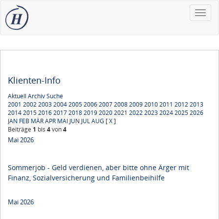
Toggle
naviga
Klienten-Info
Aktuell
Archiv
Suche
2001
2002
2003
2004
2005
2006
2007
2008
2009
2010
2011
2012
2013
2014
2015
2016
2017
2018
2019
2020
2021
2022
2023
2024
2025
2026
JAN
FEB
MÄR
APR
MAI
JUN
JUL
AUG
[ X ]
Beiträge
1
bis
4
von
4
Mai 2026
Sommerjob - Geld verdienen, aber bitte ohne Ärger mit
Finanz, Sozialversicherung und Familienbeihilfe
Mai 2026