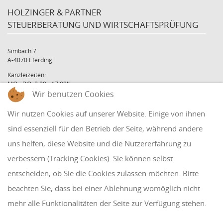
HOLZINGER & PARTNER
STEUERBERATUNG UND WIRTSCHAFTSPRÜFUNG
Simbach 7
A-4070 Eferding
Kanzleizeiten:
MO - DO: 8:00 - 17:00h
Wir benutzen Cookies
FR: 8:00 - 12:00h
office@holzinger.at
Wir nutzen Cookies auf unserer Website. Einige von ihnen
Tel: +43 7272 39 79 - 0
Fax: +43 7272 39 79 - 9
sind essenziell für den Betrieb der Seite, während andere
uns helfen, diese Website und die Nutzererfahrung zu
QUICKLINKS
verbessern (Tracking Cookies). Sie können selbst
entscheiden, ob Sie die Cookies zulassen möchten. Bitte
Klientenbereich
beachten Sie, dass bei einer Ablehnung womöglich nicht
Disclaimer
mehr alle Funktionalitäten der Seite zur Verfügung stehen.
Impressum & Datenschutz