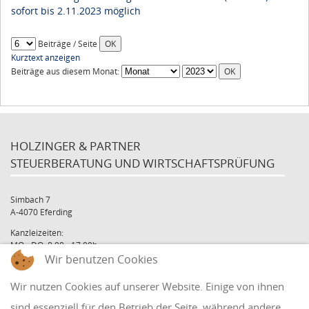
sofort bis 2.11.2023 möglich
Beiträge / Seite
Kurztext anzeigen
Beiträge aus diesem Monat:
HOLZINGER & PARTNER
STEUERBERATUNG UND WIRTSCHAFTSPRÜFUNG
Simbach 7
A-4070 Eferding
Kanzleizeiten:
MO - DO: 8:00 - 17:00h
Wir benutzen Cookies
FR: 8:00 - 12:00h
office@holzinger.at
Wir nutzen Cookies auf unserer Website. Einige von ihnen
Tel: +43 7272 39 79 - 0
Fax: +43 7272 39 79 - 9
sind essenziell für den Betrieb der Seite, während andere