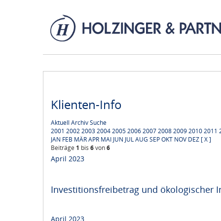
Klienten-Info
Aktuell
Archiv
Suche
2001
2002
2003
2004
2005
2006
2007
2008
2009
2010
2011
JAN
FEB
MÄR
APR
MAI
JUN
JUL
AUG
SEP
OKT
NOV
DEZ
[ X ]
Beiträge
1
bis
6
von
6
April 2023
Investitionsfreibetrag und ökologischer I
April 2023