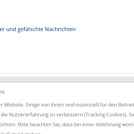
r und gefälschte Nachrichten
QUICKLINKS
es
FUNG
r Website. Einige von ihnen sind essenziell für den Betri
 die Nutzererfahrung zu verbessern (Tracking Cookies). S
Klientenbereich
Disclaimer
öchten. Bitte beachten Sie, dass bei einer Ablehnung womö
Impressum & Datenschutz