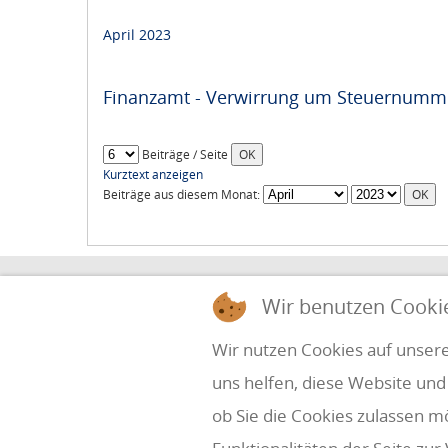
April 2023
Finanzamt - Verwirrung um Steuernumme
Beiträge / Seite
Kurztext anzeigen
Beiträge aus diesem Monat:
HOLZINGER & PARTNER
Wir benutzen Cooki
STEUERBERATUNG UND WIRTSCHAFTSPRÜ
Wir nutzen Cookies auf unsere
uns helfen, diese Website und
Simbach 7
office@holzinger.at
A-4070 Eferding
Tel: +43 7272 39 79 - 0
ob Sie die Cookies zulassen m
Fax: +43 7272 39 79 - 9
Kanzleizeiten: