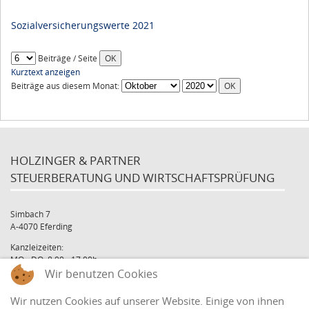
Sozialversicherungswerte 2021
Beiträge / Seite
Kurztext anzeigen
Beiträge aus diesem Monat:
HOLZINGER & PARTNER
STEUERBERATUNG UND WIRTSCHAFTSPRÜFUNG
Simbach 7
A-4070 Eferding
Kanzleizeiten:
MO - DO: 8:00 - 17:00h
Wir benutzen Cookies
FR: 8:00 - 12:00h
office@holzinger.at
Wir nutzen Cookies auf unserer Website. Einige von ihnen
Tel: +43 7272 39 79 - 0