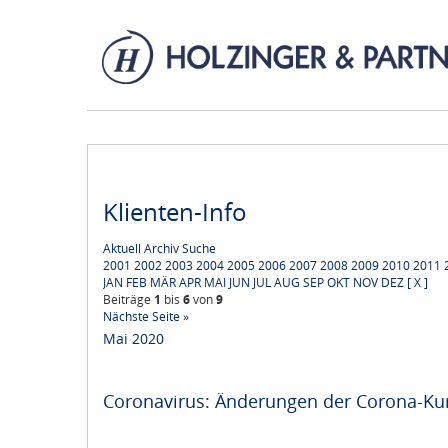
Klienten-Info
Aktuell
Archiv
Suche
2001
2002
2003
2004
2005
2006
2007
2008
2009
2010
2011
JAN
FEB
MÄR
APR
MAI
JUN
JUL
AUG
SEP
OKT
NOV
DEZ
[ X ]
Beiträge
1
bis
6
von
9
Nächste Seite »
Mai 2020
Coronavirus: Änderungen der Corona-Kur