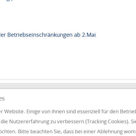
er Betriebseinschränkungen ab 2.Mai
QUICKLINKS
es
FUNG
r Website. Einige von ihnen sind essenziell für den Betri
 die Nutzererfahrung zu verbessern (Tracking Cookies). S
Klientenbereich
Disclaimer
öchten. Bitte beachten Sie, dass bei einer Ablehnung womö