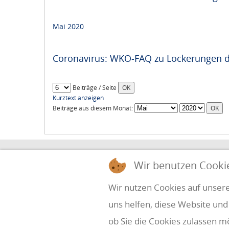
Mai 2020
Coronavirus: WKO-FAQ zu Lockerungen d
Beiträge / Seite
Kurztext anzeigen
Beiträge aus diesem Monat:
HOLZINGER & PARTNER
Wir benutzen Cooki
STEUERBERATUNG UND WIRTSCHAFTSPRÜ
Wir nutzen Cookies auf unsere
uns helfen, diese Website und
Simbach 7
office@holzinger.at
A-4070 Eferding
Tel: +43 7272 39 79 - 0
ob Sie die Cookies zulassen m
Fax: +43 7272 39 79 - 9
Kanzleizeiten: