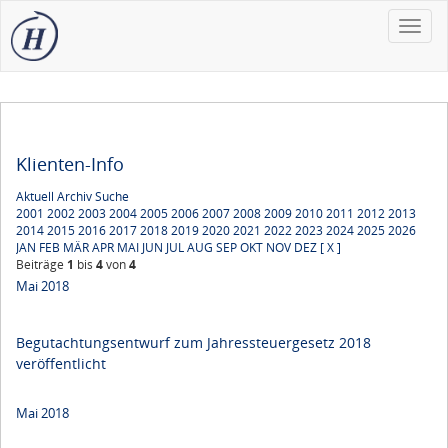
Toggle
naviga
Klienten-Info
Aktuell
Archiv
Suche
2001
2002
2003
2004
2005
2006
2007
2008
2009
2010
2011
2012
2013
2014
2015
2016
2017
2018
2019
2020
2021
2022
2023
2024
2025
2026
JAN
FEB
MÄR
APR
MAI
JUN
JUL
AUG
SEP
OKT
NOV
DEZ
[ X ]
Beiträge
1
bis
4
von
4
Mai 2018
Begutachtungsentwurf zum Jahressteuergesetz 2018
veröffentlicht
Mai 2018