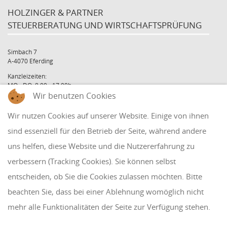
HOLZINGER & PARTNER
STEUERBERATUNG UND WIRTSCHAFTSPRÜFUNG
Simbach 7
A-4070 Eferding
Kanzleizeiten:
MO - DO: 8:00 - 17:00h
Wir benutzen Cookies
FR: 8:00 - 12:00h
office@holzinger.at
Wir nutzen Cookies auf unserer Website. Einige von ihnen
Tel: +43 7272 39 79 - 0
Fax: +43 7272 39 79 - 9
sind essenziell für den Betrieb der Seite, während andere
uns helfen, diese Website und die Nutzererfahrung zu
QUICKLINKS
verbessern (Tracking Cookies). Sie können selbst
entscheiden, ob Sie die Cookies zulassen möchten. Bitte
Klientenbereich
beachten Sie, dass bei einer Ablehnung womöglich nicht
Disclaimer
mehr alle Funktionalitäten der Seite zur Verfügung stehen.
Impressum & Datenschutz