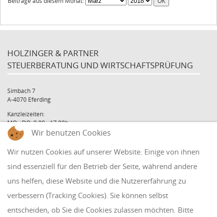
Beiträge aus diesem Monat:
HOLZINGER & PARTNER
STEUERBERATUNG UND WIRTSCHAFTSPRÜFUNG
Simbach 7
A-4070 Eferding
Kanzleizeiten:
MO - DO: 8:00 - 17:00h
Wir benutzen Cookies
FR: 8:00 - 12:00h
office@holzinger.at
Wir nutzen Cookies auf unserer Website. Einige von ihnen
Tel: +43 7272 39 79 - 0
Fax: +43 7272 39 79 - 9
sind essenziell für den Betrieb der Seite, während andere
uns helfen, diese Website und die Nutzererfahrung zu
QUICKLINKS
verbessern (Tracking Cookies). Sie können selbst
entscheiden, ob Sie die Cookies zulassen möchten. Bitte