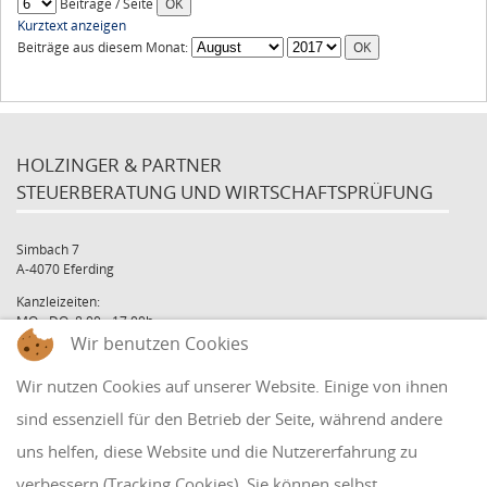
Beiträge / Seite
Kurztext anzeigen
Beiträge aus diesem Monat:
HOLZINGER & PARTNER
STEUERBERATUNG UND WIRTSCHAFTSPRÜFUNG
Simbach 7
A-4070 Eferding
Kanzleizeiten:
MO - DO: 8:00 - 17:00h
Wir benutzen Cookies
FR: 8:00 - 12:00h
office@holzinger.at
Wir nutzen Cookies auf unserer Website. Einige von ihnen
Tel: +43 7272 39 79 - 0
Fax: +43 7272 39 79 - 9
sind essenziell für den Betrieb der Seite, während andere
uns helfen, diese Website und die Nutzererfahrung zu
QUICKLINKS
verbessern (Tracking Cookies). Sie können selbst