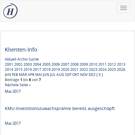
Toggle
naviga
Klienten-Info
Aktuell
Archiv
Suche
2001
2002
2003
2004
2005
2006
2007
2008
2009
2010
2011
2012
2013
2014
2015
2016
2017
2018
2019
2020
2021
2022
2023
2024
2025
2026
JAN
FEB
MÄR
APR
MAI
JUN
JUL
AUG
SEP
OKT
NOV
DEZ
[ X ]
Beiträge
1
bis
6
von
7
Nächste Seite »
Mai 2017
KMU-Investitionszuwachsprämie bereits ausgeschöpft
Mai 2017