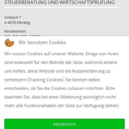
STEUERBERATUNG UND WIRTSCHAFTSPRÜFUNG
Simbach 7
A-4070 Eferding
Kanzleizeiten:
MO - DO: 8:00 - 17:00h
Wir benutzen Cookies
FR: 8:00 - 12:00h
office@holzinger.at
Wir nutzen Cookies auf unserer Website. Einige von ihnen
Tel: +43 7272 39 79 - 0
Fax: +43 7272 39 79 - 9
sind essenziell für den Betrieb der Seite, während andere
uns helfen, diese Website und die Nutzererfahrung zu
QUICKLINKS
verbessern (Tracking Cookies). Sie können selbst
entscheiden, ob Sie die Cookies zulassen möchten. Bitte
Klientenbereich
beachten Sie, dass bei einer Ablehnung womöglich nicht
Disclaimer
mehr alle Funktionalitäten der Seite zur Verfügung stehen.
Impressum & Datenschutz
AAB 2018
Akzeptieren
Cookie Einstellungen