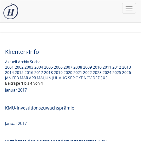
Toggle
naviga
Klienten-Info
Aktuell
Archiv
Suche
2001
2002
2003
2004
2005
2006
2007
2008
2009
2010
2011
2012
2013
2014
2015
2016
2017
2018
2019
2020
2021
2022
2023
2024
2025
2026
JAN
FEB
MÄR
APR
MAI
JUN
JUL
AUG
SEP
OKT
NOV
DEZ
[ X ]
Beiträge
1
bis
4
von
4
Januar 2017
KMU-Investitionszuwachsprämie
Januar 2017