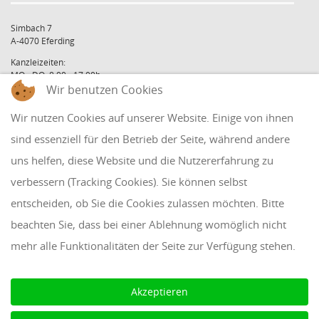
Simbach 7
A-4070 Eferding
Kanzleizeiten:
MO - DO: 8:00 - 17:00h
Wir benutzen Cookies
FR: 8:00 - 12:00h
office@holzinger.at
Wir nutzen Cookies auf unserer Website. Einige von ihnen
Tel: +43 7272 39 79 - 0
Fax: +43 7272 39 79 - 9
sind essenziell für den Betrieb der Seite, während andere
uns helfen, diese Website und die Nutzererfahrung zu
QUICKLINKS
verbessern (Tracking Cookies). Sie können selbst
entscheiden, ob Sie die Cookies zulassen möchten. Bitte
Klientenbereich
beachten Sie, dass bei einer Ablehnung womöglich nicht
Disclaimer
mehr alle Funktionalitäten der Seite zur Verfügung stehen.
Impressum & Datenschutz
AAB 2018
Akzeptieren
Cookie Einstellungen