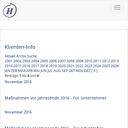
Toggle
naviga
Klienten-Info
Aktuell
Archiv
Suche
2001
2002
2003
2004
2005
2006
2007
2008
2009
2010
2011
2012
2013
2014
2015
2016
2017
2018
2019
2020
2021
2022
2023
2024
2025
2026
JAN
FEB
MÄR
APR
MAI
JUN
JUL
AUG
SEP
OKT
NOV
DEZ
[ X ]
Beiträge
1
bis
4
von
4
November 2016
Maßnahmen vor Jahresende 2016 - Für Unternehmer
November 2016