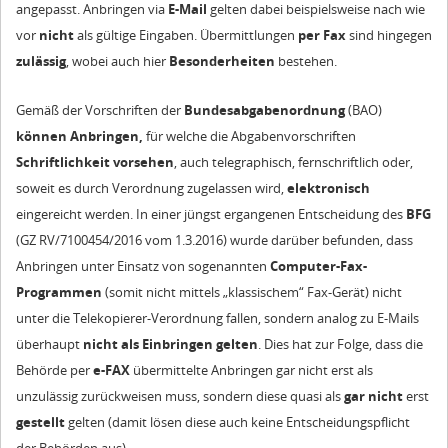
angepasst. Anbringen via
E-Mail
gelten dabei beispielsweise nach wie
vor
nicht
als gültige Eingaben. Übermittlungen
per Fax
sind hingegen
zulässig
, wobei auch hier
Besonderheiten
bestehen.
Gemäß der Vorschriften der
Bundesabgabenordnung
(BAO)
können Anbringen,
für welche die Abgabenvorschriften
Schriftlichkeit
vorsehen
, auch telegraphisch, fernschriftlich oder,
soweit es durch Verordnung zugelassen wird,
elektronisch
eingereicht werden. In einer jüngst ergangenen Entscheidung des
BFG
(GZ RV/7100454/2016 vom 1.3.2016) wurde darüber befunden, dass
Anbringen unter Einsatz von sogenannten
Computer-Fax-
Programmen
(somit nicht mittels „klassischem“ Fax-Gerät) nicht
unter die Telekopierer-Verordnung fallen, sondern analog zu E-Mails
überhaupt
nicht als Einbringen
gelten
. Dies hat zur Folge, dass die
Behörde per
e-FAX
übermittelte Anbringen gar nicht erst als
unzulässig zurückweisen muss, sondern diese quasi als
gar nicht
erst
gestellt
gelten (damit lösen diese auch keine Entscheidungspflicht