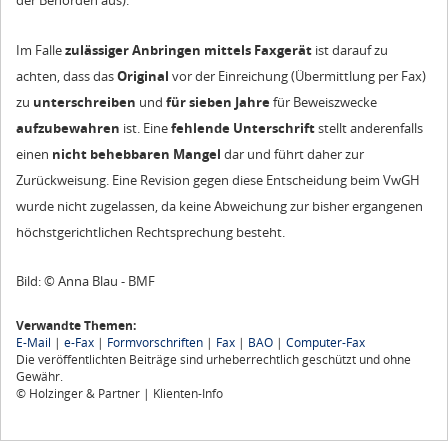
der Behörden aus).
Im Falle
zulässiger Anbringen mittels Faxgerät
ist darauf zu
achten, dass das
Original
vor der Einreichung (Übermittlung per Fax)
zu
unterschreiben
und
für sieben Jahre
für Beweiszwecke
aufzubewahren
ist. Eine
fehlende Unterschrift
stellt anderenfalls
einen
nicht behebbaren Mangel
dar und führt daher zur
Zurückweisung. Eine Revision gegen diese Entscheidung beim VwGH
wurde nicht zugelassen, da keine Abweichung zur bisher ergangenen
höchstgerichtlichen Rechtsprechung besteht.
Bild: © Anna Blau - BMF
Verwandte Themen:
E-Mail
|
e-Fax
|
Formvorschriften
|
Fax
|
BAO
|
Computer-Fax
Die veröffentlichten Beiträge sind urheberrechtlich geschützt und ohne
Gewähr.
© Holzinger & Partner | Klienten-Info