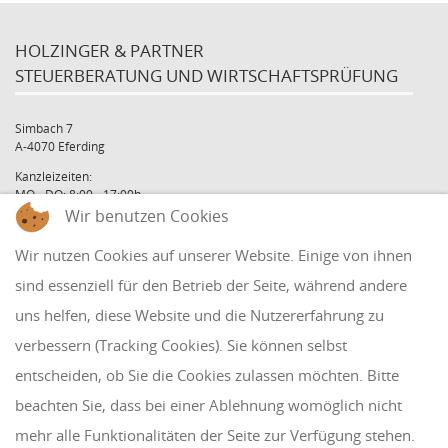
HOLZINGER & PARTNER
STEUERBERATUNG UND WIRTSCHAFTSPRÜFUNG
Simbach 7
A-4070 Eferding
Kanzleizeiten:
MO - DO: 8:00 - 17:00h
FR: 8:00 - 12:00h
Wir benutzen Cookies
office@holzinger.at
Wir nutzen Cookies auf unserer Website. Einige von ihnen
Tel: +43 7272 39 79 - 0
Fax: +43 7272 39 79 - 9
sind essenziell für den Betrieb der Seite, während andere
uns helfen, diese Website und die Nutzererfahrung zu
QUICKLINKS
verbessern (Tracking Cookies). Sie können selbst
entscheiden, ob Sie die Cookies zulassen möchten. Bitte
Klientenbereich
beachten Sie, dass bei einer Ablehnung womöglich nicht
Disclaimer
mehr alle Funktionalitäten der Seite zur Verfügung stehen.