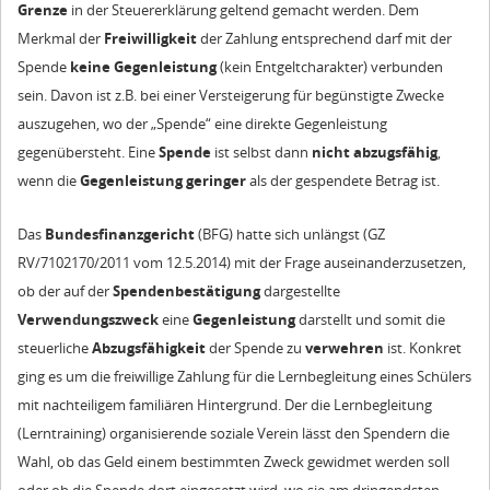
Grenze
in der Steuererklärung geltend gemacht werden. Dem
Merkmal der
Freiwilligkeit
der Zahlung entsprechend darf mit der
Spende
keine
Gegenleistung
(kein Entgeltcharakter) verbunden
sein. Davon ist z.B. bei einer Versteigerung für begünstigte Zwecke
auszugehen, wo der „Spende“ eine direkte Gegenleistung
gegenübersteht. Eine
Spende
ist selbst dann
nicht
abzugsfähig
,
wenn die
Gegenleistung
geringer
als der gespendete Betrag ist.
Das
Bundesfinanzgericht
(BFG) hatte sich unlängst (GZ
RV/7102170/2011 vom 12.5.2014) mit der Frage auseinanderzusetzen,
ob der auf der
Spendenbestätigung
dargestellte
Verwendungszweck
eine
Gegenleistung
darstellt und somit die
steuerliche
Abzugsfähigkeit
der Spende zu
verwehren
ist. Konkret
ging es um die freiwillige Zahlung für die Lernbegleitung eines Schülers
mit nachteiligem familiären Hintergrund. Der die Lernbegleitung
(Lerntraining) organisierende soziale Verein lässt den Spendern die
Wahl, ob das Geld einem bestimmten Zweck gewidmet werden soll