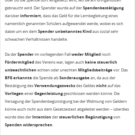
oder ob die Spende dort eingesetzt wird, wo sie am dringendsten
gebraucht wird. Der Spender wurde auf der
Spendenbestätigung
darüber
informiert
, dass das Geld für die Lernbegleitung eines
namentlich genannten Schülers aufgewendet werde, wobei es sich
dabei um ein dem
Spender
unbekanntes
Kind
aus sozial sehr
schwachen Verhältnissen handelte.
Da der
Spender
im vorliegenden Fall
weder
Mitglied
noch
Fördermitglied
des Vereins war, lagen auch
keine
steuerlich
unbeachtlichen
echten oder unechten
Mitgliedsbeiträge
vor. Das
BFG
erkannte
die Spende als
Sonderausgabe
an, da aus der
Bestätigung des
Verwendungszwecks
des Geldes
nicht
auf das
Vorliegen
einer
Gegenleistung
geschlossen werden könne. Die
Versagung der Spendenbegünstigung bei der Widmung von Geldern
könne auch nicht aus dem Gesetzestext abgeleitet werden – überdies
würde dies der
Intention
der
steuerlichen
Begünstigung
von
Spenden
widersprechen
.