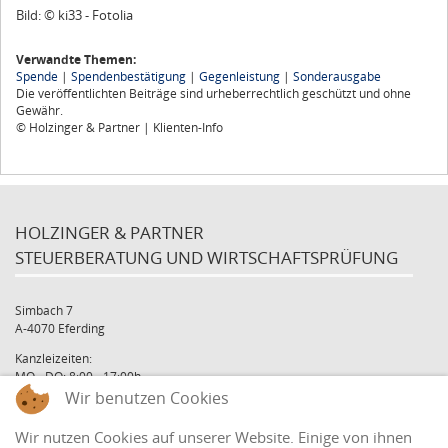
Bild: © ki33 - Fotolia
Verwandte Themen:
Spende
|
Spendenbestätigung
|
Gegenleistung
|
Sonderausgabe
Die veröffentlichten Beiträge sind urheberrechtlich geschützt und ohne
Gewähr.
© Holzinger & Partner | Klienten-Info
HOLZINGER & PARTNER
STEUERBERATUNG UND WIRTSCHAFTSPRÜFUNG
Simbach 7
A-4070 Eferding
Kanzleizeiten:
MO - DO: 8:00 - 17:00h
FR: 8:00 - 12:00h
Wir benutzen Cookies
office@holzinger.at
Wir nutzen Cookies auf unserer Website. Einige von ihnen
Tel: +43 7272 39 79 - 0