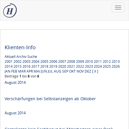
Toggle
naviga
Klienten-Info
Aktuell
Archiv
Suche
2001
2002
2003
2004
2005
2006
2007
2008
2009
2010
2011
2012
2013
2014
2015
2016
2017
2018
2019
2020
2021
2022
2023
2024
2025
2026
JAN
FEB
MÄR
APR
MAI
JUN
JUL
AUG
SEP
OKT
NOV
DEZ
[ X ]
Beiträge
1
bis
6
von
6
August 2014
Verschärfungen bei Selbstanzeigen ab Oktober
August 2014