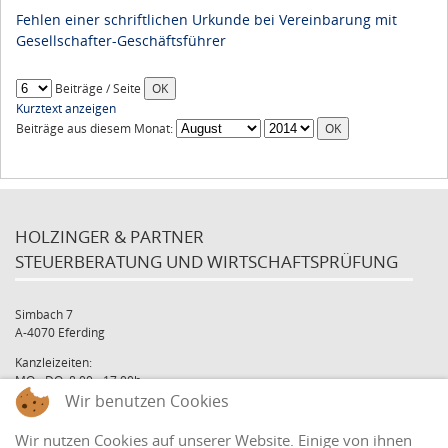
Fehlen einer schriftlichen Urkunde bei Vereinbarung mit
Gesellschafter-Geschäftsführer
Beiträge / Seite
Kurztext anzeigen
Beiträge aus diesem Monat:
HOLZINGER & PARTNER
STEUERBERATUNG UND WIRTSCHAFTSPRÜFUNG
Simbach 7
A-4070 Eferding
Kanzleizeiten:
MO - DO: 8:00 - 17:00h
Wir benutzen Cookies
FR: 8:00 - 12:00h
office@holzinger.at
Wir nutzen Cookies auf unserer Website. Einige von ihnen
Tel: +43 7272 39 79 - 0