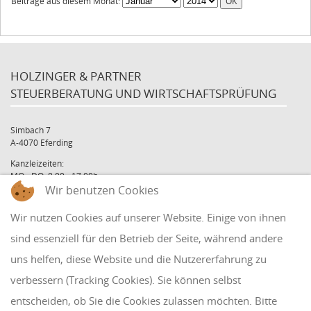
Beiträge aus diesem Monat:
HOLZINGER & PARTNER
STEUERBERATUNG UND WIRTSCHAFTSPRÜFUNG
Simbach 7
A-4070 Eferding
Kanzleizeiten:
MO - DO: 8:00 - 17:00h
Wir benutzen Cookies
FR: 8:00 - 12:00h
office@holzinger.at
Wir nutzen Cookies auf unserer Website. Einige von ihnen
Tel: +43 7272 39 79 - 0
Fax: +43 7272 39 79 - 9
sind essenziell für den Betrieb der Seite, während andere
uns helfen, diese Website und die Nutzererfahrung zu
QUICKLINKS
verbessern (Tracking Cookies). Sie können selbst
entscheiden, ob Sie die Cookies zulassen möchten. Bitte