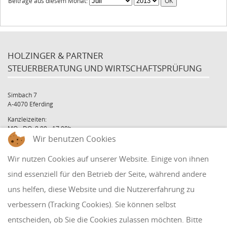
Beiträge aus diesem Monat:
HOLZINGER & PARTNER
STEUERBERATUNG UND WIRTSCHAFTSPRÜFUNG
Simbach 7
A-4070 Eferding
Kanzleizeiten:
MO - DO: 8:00 - 17:00h
Wir benutzen Cookies
FR: 8:00 - 12:00h
office@holzinger.at
Wir nutzen Cookies auf unserer Website. Einige von ihnen
Tel: +43 7272 39 79 - 0
Fax: +43 7272 39 79 - 9
sind essenziell für den Betrieb der Seite, während andere
uns helfen, diese Website und die Nutzererfahrung zu
QUICKLINKS
verbessern (Tracking Cookies). Sie können selbst
entscheiden, ob Sie die Cookies zulassen möchten. Bitte