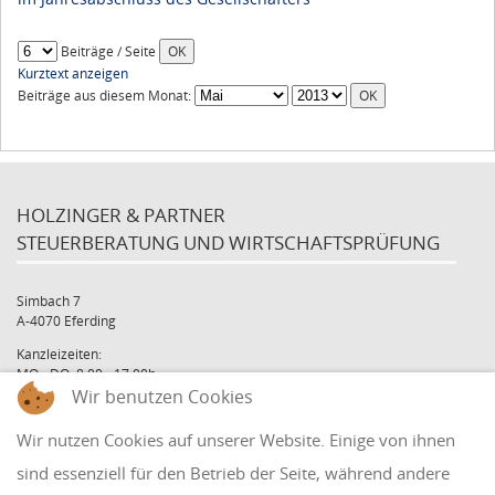
Beiträge / Seite
Kurztext anzeigen
Beiträge aus diesem Monat:
HOLZINGER & PARTNER
STEUERBERATUNG UND WIRTSCHAFTSPRÜFUNG
Simbach 7
A-4070 Eferding
Kanzleizeiten:
MO - DO: 8:00 - 17:00h
Wir benutzen Cookies
FR: 8:00 - 12:00h
office@holzinger.at
Wir nutzen Cookies auf unserer Website. Einige von ihnen
Tel: +43 7272 39 79 - 0
Fax: +43 7272 39 79 - 9
sind essenziell für den Betrieb der Seite, während andere