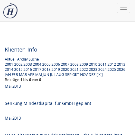
Toggle
naviga
Klienten-Info
Aktuell
Archiv
Suche
2001
2002
2003
2004
2005
2006
2007
2008
2009
2010
2011
2012
2013
2014
2015
2016
2017
2018
2019
2020
2021
2022
2023
2024
2025
2026
JAN
FEB
MÄR
APR
MAI
JUN
JUL
AUG
SEP
OKT
NOV
DEZ
[ X ]
Beiträge
1
bis
6
von
6
Mai 2013
Senkung Mindestkapital für GmbH geplant
Mai 2013