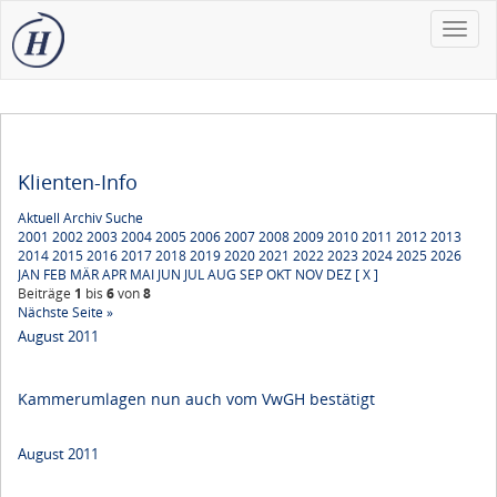
Toggle
naviga
Klienten-Info
Aktuell
Archiv
Suche
2001
2002
2003
2004
2005
2006
2007
2008
2009
2010
2011
2012
2013
2014
2015
2016
2017
2018
2019
2020
2021
2022
2023
2024
2025
2026
JAN
FEB
MÄR
APR
MAI
JUN
JUL
AUG
SEP
OKT
NOV
DEZ
[ X ]
Beiträge
1
bis
6
von
8
Nächste Seite »
August 2011
Kammerumlagen nun auch vom VwGH bestätigt
August 2011