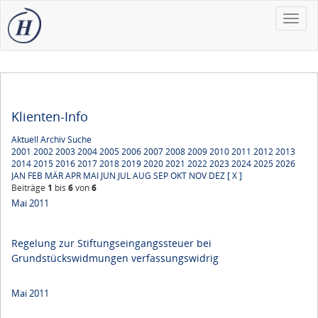
Toggle
naviga
Klienten-Info
Aktuell
Archiv
Suche
2001
2002
2003
2004
2005
2006
2007
2008
2009
2010
2011
2012
2013
2014
2015
2016
2017
2018
2019
2020
2021
2022
2023
2024
2025
2026
JAN
FEB
MÄR
APR
MAI
JUN
JUL
AUG
SEP
OKT
NOV
DEZ
[ X ]
Beiträge
1
bis
6
von
6
Mai 2011
Regelung zur Stiftungseingangssteuer bei
Grundstückswidmungen verfassungswidrig
Mai 2011