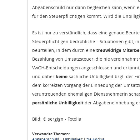
Abgabenschuld nur dann begleichen kann, wenn er
für den Steuerpflichtigen kommt. Wird die Unbillig
Es ist nur zu verständlich, dass eine genaue Beurt
Steuerpflichtigen bedrohliche – Situationen gibt, 
beurteilen, in dem durch eine
treuwidrige Mitarbei
Bezahlung von Umsatzsteuer, die nie vereinnahmt w
VwGH-Entscheidungen angeschlossen und erkannt,
und daher
keine
sachliche Unbilligkeit bzgl. der E
dem korrekten Vorgang der Einhebung der Umsatzst
veruntreuenden ehemaligen Dienstnehmerin schad
persönliche Unbilligkeit
der Abgabeneinhebung er
Bild: © sergign - Fotolia
Verwandte Themen:
Abgabenschuld
|
Unbilligkeit
|
treuwidrig