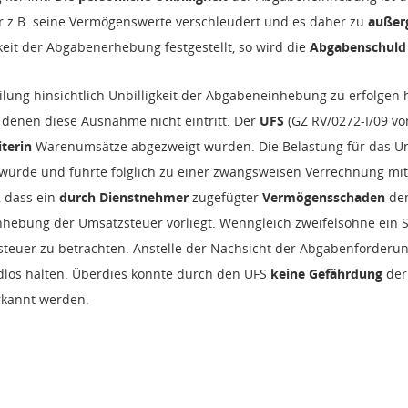
 z.B. seine Vermögenswerte verschleudert und es daher zu
außer
keit der Abgabenerhebung festgestellt, so wird die
Abgabenschuld
eilung hinsichtlich Unbilligkeit der Abgabeneinhebung zu erfolgen 
in denen diese Ausnahme nicht eintritt. Der
UFS
(GZ RV/0272-I/09 vo
terin
Warenumsätze abgezweigt wurden. Die Belastung für das Unt
urde und führte folglich zu einer zwangsweisen Verrechnung mit 
 dass ein
durch Dienstnehmer
zugefügter
Vermögensschaden
dem
inhebung der Umsatzsteuer vorliegt. Wenngleich zweifelsohne ein Sc
euer zu betrachten. Anstelle der Nachsicht der Abgabenforderun
los halten. Überdies konnte durch den UFS
keine Gefährdung
de
kannt werden.