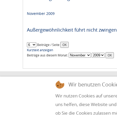
November 2009
Außergewöhnlichkeit führt nicht zwinge
Beiträge / Seite
Kurztext anzeigen
Beiträge aus diesem Monat:
HOLZINGER & PARTNER
Wir benutzen Cooki
STEUERBERATUNG UND WIRTSCHAFTSPRÜ
Wir nutzen Cookies auf unsere
uns helfen, diese Website und
Simbach 7
office@holzinger.at
A-4070 Eferding
Tel: +43 7272 39 79 - 0
ob Sie die Cookies zulassen m
Fax: +43 7272 39 79 - 9
Kanzleizeiten: