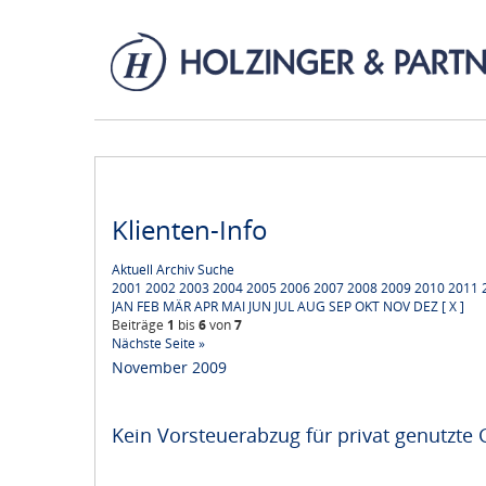
Klienten-Info
Aktuell
Archiv
Suche
2001
2002
2003
2004
2005
2006
2007
2008
2009
2010
2011
JAN
FEB
MÄR
APR
MAI
JUN
JUL
AUG
SEP
OKT
NOV
DEZ
[ X ]
Beiträge
1
bis
6
von
7
Nächste Seite »
November 2009
Kein Vorsteuerabzug für privat genutzte 