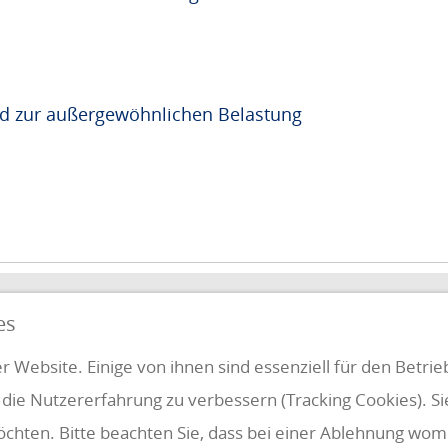
nd zur außergewöhnlichen Belastung
QUICKLINKS
es
FUNG
r Website. Einige von ihnen sind essenziell für den Betri
 die Nutzererfahrung zu verbessern (Tracking Cookies). S
Klientenbereich
Disclaimer
öchten. Bitte beachten Sie, dass bei einer Ablehnung womö