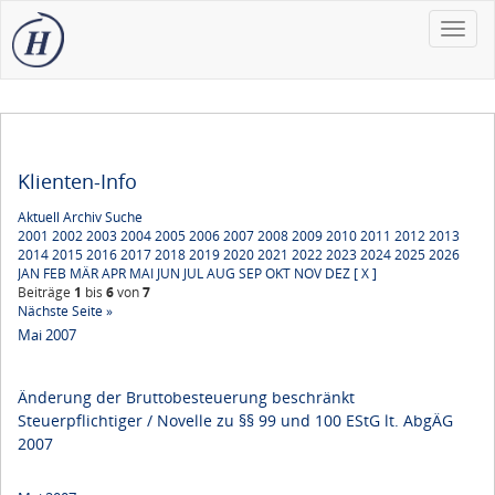
Toggle
naviga
Klienten-Info
Aktuell
Archiv
Suche
2001
2002
2003
2004
2005
2006
2007
2008
2009
2010
2011
2012
2013
2014
2015
2016
2017
2018
2019
2020
2021
2022
2023
2024
2025
2026
JAN
FEB
MÄR
APR
MAI
JUN
JUL
AUG
SEP
OKT
NOV
DEZ
[ X ]
Beiträge
1
bis
6
von
7
Nächste Seite »
Mai 2007
Änderung der Bruttobesteuerung beschränkt
Steuerpflichtiger / Novelle zu §§ 99 und 100 EStG lt. AbgÄG
2007