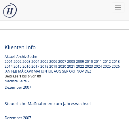
Toggle
naviga
Klienten-Info
Aktuell
Archiv
Suche
2001
2002
2003
2004
2005
2006
2007
2008
2009
2010
2011
2012
2013
2014
2015
2016
2017
2018
2019
2020
2021
2022
2023
2024
2025
2026
JAN
FEB
MÄR
APR
MAI
JUN
JUL
AUG
SEP
OKT
NOV
DEZ
Beiträge
1
bis
6
von
89
Nächste Seite »
Dezember 2007
Steuerliche Maßnahmen zum Jahreswechsel
Dezember 2007