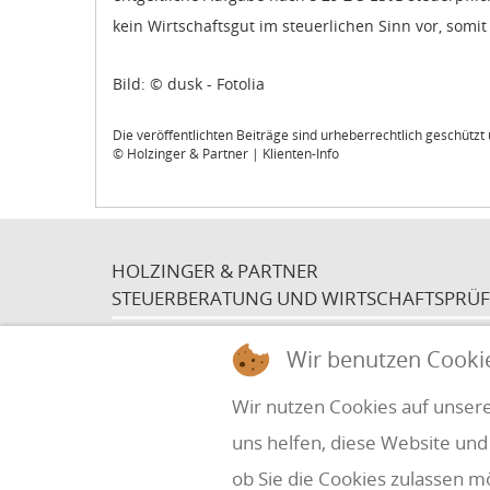
kein Wirtschaftsgut im steuerlichen Sinn vor, som
Bild: © dusk - Fotolia
Die veröffentlichten Beiträge sind urheberrechtlich geschütz
© Holzinger & Partner | Klienten-Info
HOLZINGER & PARTNER
STEUERBERATUNG UND WIRTSCHAFTSPRÜ
Wir benutzen Cooki
Simbach 7
office@holzinger.at
A-4070 Eferding
Tel: +43 7272 39 79 - 0
Fax: +43 7272 39 79 - 9
Wir nutzen Cookies auf unsere
Kanzleizeiten:
MO - DO: 8:00 - 17:00h
uns helfen, diese Website und
FR: 8:00 - 12:00h
ob Sie die Cookies zulassen m