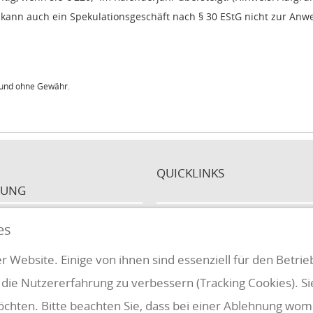
it kann auch ein Spekulationsgeschäft nach § 30 EStG nicht zur A
t und ohne Gewähr.
QUICKLINKS
FUNG
es
Klientenbereich
Disclaimer
r Website. Einige von ihnen sind essenziell für den Betri
Impressum & Datenschutz
 die Nutzererfahrung zu verbessern (Tracking Cookies). S
AAB 2018
öchten. Bitte beachten Sie, dass bei einer Ablehnung womö
Cookie Einstellungen