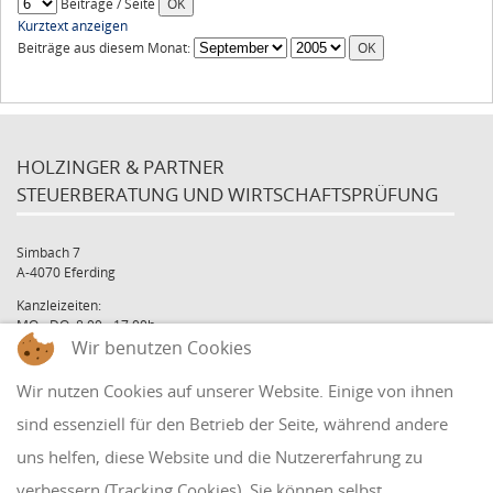
Beiträge / Seite
Kurztext anzeigen
Beiträge aus diesem Monat:
HOLZINGER & PARTNER
STEUERBERATUNG UND WIRTSCHAFTSPRÜFUNG
Simbach 7
A-4070 Eferding
Kanzleizeiten:
MO - DO: 8:00 - 17:00h
Wir benutzen Cookies
FR: 8:00 - 12:00h
office@holzinger.at
Wir nutzen Cookies auf unserer Website. Einige von ihnen
Tel: +43 7272 39 79 - 0
Fax: +43 7272 39 79 - 9
sind essenziell für den Betrieb der Seite, während andere
uns helfen, diese Website und die Nutzererfahrung zu
QUICKLINKS
verbessern (Tracking Cookies). Sie können selbst