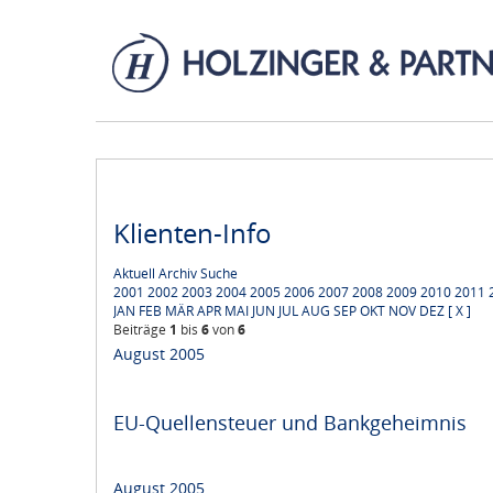
Klienten-Info
Aktuell
Archiv
Suche
2001
2002
2003
2004
2005
2006
2007
2008
2009
2010
2011
JAN
FEB
MÄR
APR
MAI
JUN
JUL
AUG
SEP
OKT
NOV
DEZ
[ X ]
Beiträge
1
bis
6
von
6
August 2005
EU-Quellensteuer und Bankgeheimnis
August 2005