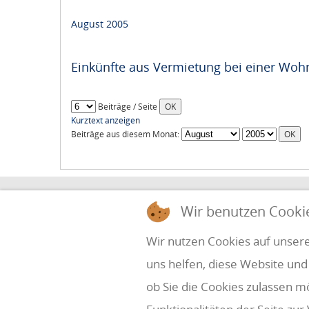
August 2005
Einkünfte aus Vermietung bei einer Wo
Beiträge / Seite
Kurztext anzeigen
Beiträge aus diesem Monat:
HOLZINGER & PARTNER
Wir benutzen Cooki
STEUERBERATUNG UND WIRTSCHAFTSPRÜ
Wir nutzen Cookies auf unsere
uns helfen, diese Website und
Simbach 7
office@holzinger.at
A-4070 Eferding
Tel: +43 7272 39 79 - 0
ob Sie die Cookies zulassen m
Fax: +43 7272 39 79 - 9
Kanzleizeiten: