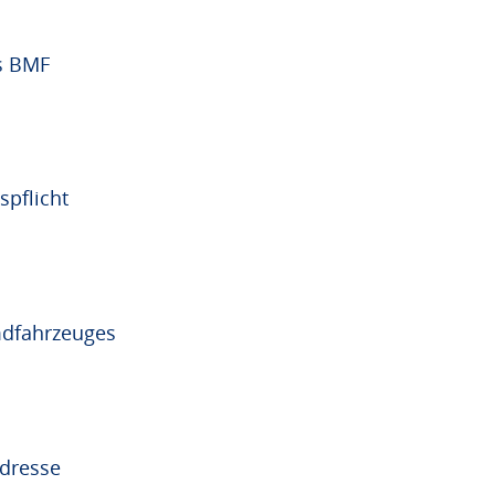
s BMF
spflicht
mdfahrzeuges
Adresse