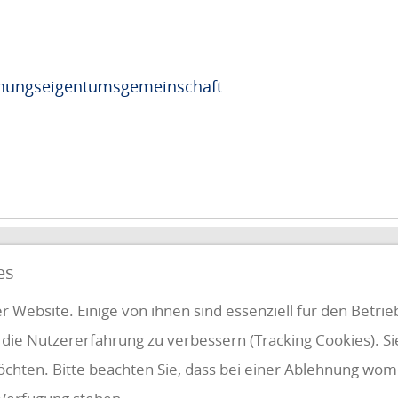
hnungseigentumsgemeinschaft
QUICKLINKS
es
FUNG
r Website. Einige von ihnen sind essenziell für den Betri
 die Nutzererfahrung zu verbessern (Tracking Cookies). S
Klientenbereich
Disclaimer
öchten. Bitte beachten Sie, dass bei einer Ablehnung womö
Impressum & Datenschutz