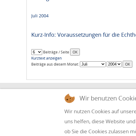
Juli 2004
Kurz-Info: Voraussetzungen für die Echt
Beiträge / Seite
Kurztext anzeigen
Beiträge aus diesem Monat:
HOLZINGER & PARTNER
Wir benutzen Cooki
STEUERBERATUNG UND WIRTSCHAFTSPRÜ
Wir nutzen Cookies auf unsere
uns helfen, diese Website und
Simbach 7
office@holzinger.at
A-4070 Eferding
Tel: +43 7272 39 79 - 0
ob Sie die Cookies zulassen m
Fax: +43 7272 39 79 - 9
Kanzleizeiten: