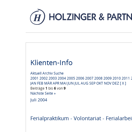
Klienten-Info
Aktuell
Archiv
Suche
2001
2002
2003
2004
2005
2006
2007
2008
2009
2010
2011
JAN
FEB
MÄR
APR
MAI
JUN
JUL
AUG
SEP
OKT
NOV
DEZ
[ X ]
Beiträge
1
bis
6
von
9
Nächste Seite »
Juli 2004
Ferialpraktikum - Volontariat - Ferialarbe