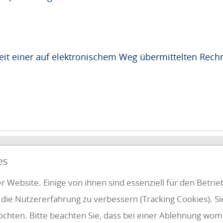
heit einer auf elektronischem Weg übermittelten Rec
QUICKLINKS
es
FUNG
r Website. Einige von ihnen sind essenziell für den Betri
 die Nutzererfahrung zu verbessern (Tracking Cookies). S
Klientenbereich
Disclaimer
öchten. Bitte beachten Sie, dass bei einer Ablehnung womö