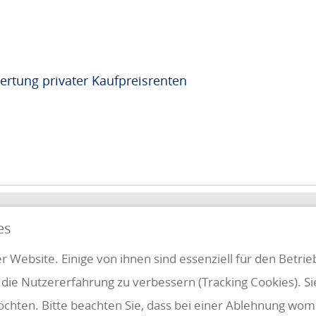
ertung privater Kaufpreisrenten
QUICKLINKS
es
FUNG
r Website. Einige von ihnen sind essenziell für den Betri
 die Nutzererfahrung zu verbessern (Tracking Cookies). S
Klientenbereich
Disclaimer
öchten. Bitte beachten Sie, dass bei einer Ablehnung womö