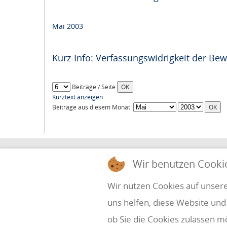
Mai 2003
Kurz-Info: Verfassungswidrigkeit der Bew
Beiträge / Seite
Kurztext anzeigen
Beiträge aus diesem Monat:
HOLZINGER & PARTNER
Wir benutzen Cooki
STEUERBERATUNG UND WIRTSCHAFTSPRÜ
Wir nutzen Cookies auf unsere
uns helfen, diese Website und
Simbach 7
office@holzinger.at
A-4070 Eferding
Tel: +43 7272 39 79 - 0
ob Sie die Cookies zulassen m
Fax: +43 7272 39 79 - 9
Kanzleizeiten: