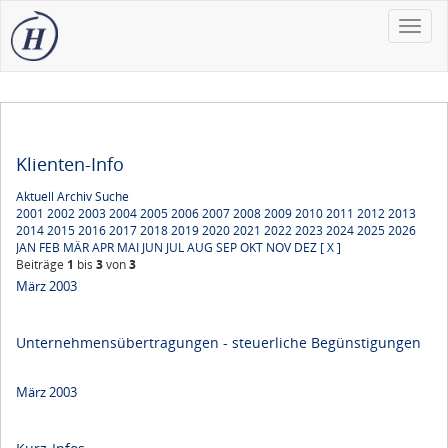
Toggle
naviga
Klienten-Info
Aktuell
Archiv
Suche
2001
2002
2003
2004
2005
2006
2007
2008
2009
2010
2011
2012
2013
2014
2015
2016
2017
2018
2019
2020
2021
2022
2023
2024
2025
2026
JAN
FEB
MÄR
APR
MAI
JUN
JUL
AUG
SEP
OKT
NOV
DEZ
[ X ]
Beiträge
1
bis
3
von
3
März 2003
Unternehmensübertragungen - steuerliche Begünstigungen
März 2003