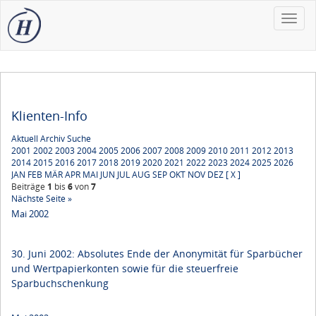
Toggle
naviga
Klienten-Info
Aktuell
Archiv
Suche
2001
2002
2003
2004
2005
2006
2007
2008
2009
2010
2011
2012
2013
2014
2015
2016
2017
2018
2019
2020
2021
2022
2023
2024
2025
2026
JAN
FEB
MÄR
APR
MAI
JUN
JUL
AUG
SEP
OKT
NOV
DEZ
[ X ]
Beiträge
1
bis
6
von
7
Nächste Seite »
Mai 2002
30. Juni 2002: Absolutes Ende der Anonymität für Sparbücher
und Wertpapierkonten sowie für die steuerfreie
Sparbuchschenkung