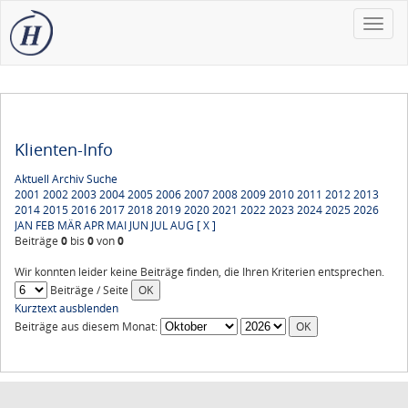
Toggle
naviga
Klienten-Info
Aktuell
Archiv
Suche
2001
2002
2003
2004
2005
2006
2007
2008
2009
2010
2011
2012
2013
2014
2015
2016
2017
2018
2019
2020
2021
2022
2023
2024
2025
2026
JAN
FEB
MÄR
APR
MAI
JUN
JUL
AUG
[ X ]
Beiträge
0
bis
0
von
0
Wir konnten leider keine Beiträge finden, die Ihren Kriterien entsprechen.
Beiträge / Seite
Kurztext ausblenden
Beiträge aus diesem Monat: