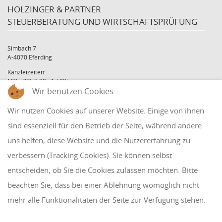
HOLZINGER & PARTNER
STEUERBERATUNG UND WIRTSCHAFTSPRÜFUNG
Simbach 7
A-4070 Eferding
Kanzleizeiten:
MO - DO: 8:00 - 17:00h
FR: 8:00 - 12:00h
Wir benutzen Cookies
office@holzinger.at
Wir nutzen Cookies auf unserer Website. Einige von ihnen
Tel: +43 7272 39 79 - 0
Fax: +43 7272 39 79 - 9
sind essenziell für den Betrieb der Seite, während andere
uns helfen, diese Website und die Nutzererfahrung zu
QUICKLINKS
verbessern (Tracking Cookies). Sie können selbst
entscheiden, ob Sie die Cookies zulassen möchten. Bitte
Klientenbereich
beachten Sie, dass bei einer Ablehnung womöglich nicht
Disclaimer
mehr alle Funktionalitäten der Seite zur Verfügung stehen.
Impressum & Datenschutz