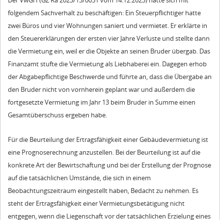
Der VwGH (GZ Ra 2023/13/0051 vom 14.12.2023) hatte sich mit
folgendem Sachverhalt zu beschäftigen: Ein Steuerpflichtiger hatte
zwei Büros und vier Wohnungen saniert und vermietet. Er erklärte in
den Steuererklärungen der ersten vier Jahre Verluste und stellte dann
die Vermietung ein, weil er die Objekte an seinen Bruder übergab. Das
Finanzamt stufte die Vermietung als Liebhaberei ein. Dagegen erhob
der Abgabepflichtige Beschwerde und führte an, dass die Übergabe an
den Bruder nicht von vornherein geplant war und außerdem die
fortgesetzte Vermietung im Jahr 13 beim Bruder in Summe einen
Gesamtüberschuss ergeben habe.
Für die Beurteilung der Ertragsfähigkeit einer Gebäudevermietung ist
eine Prognoserechnung anzustellen. Bei der Beurteilung ist auf die
konkrete Art der Bewirtschaftung und bei der Erstellung der Prognose
auf die tatsächlichen Umstände, die sich in einem
Beobachtungszeitraum eingestellt haben, Bedacht zu nehmen. Es
steht der Ertragsfähigkeit einer Vermietungsbetätigung nicht
entgegen, wenn die Liegenschaft vor der tatsächlichen Erzielung eines