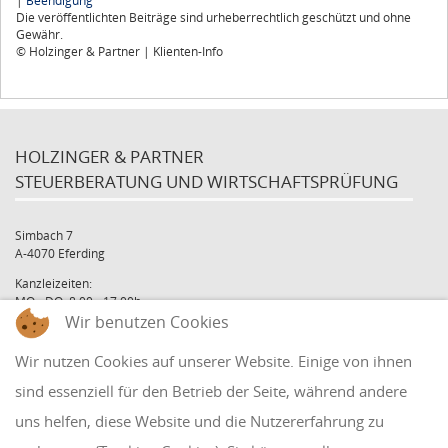
|
Beendigung
Die veröffentlichten Beiträge sind urheberrechtlich geschützt und ohne
Gewähr.
© Holzinger & Partner | Klienten-Info
HOLZINGER & PARTNER
STEUERBERATUNG UND WIRTSCHAFTSPRÜFUNG
Simbach 7
A-4070 Eferding
Kanzleizeiten:
MO - DO: 8:00 - 17:00h
FR: 8:00 - 12:00h
Wir benutzen Cookies
office@holzinger.at
Wir nutzen Cookies auf unserer Website. Einige von ihnen
Tel: +43 7272 39 79 - 0
Fax: +43 7272 39 79 - 9
sind essenziell für den Betrieb der Seite, während andere
uns helfen, diese Website und die Nutzererfahrung zu
QUICKLINKS