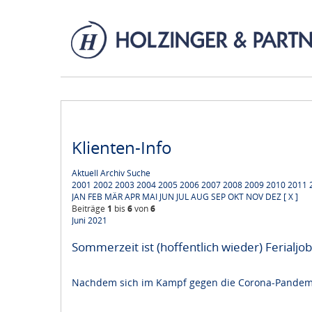
Klienten-Info
Aktuell
Archiv
Suche
2001
2002
2003
2004
2005
2006
2007
2008
2009
2010
2011
JAN
FEB
MÄR
APR
MAI
JUN
JUL
AUG
SEP
OKT
NOV
DEZ
[ X ]
Beiträge
1
bis
6
von
6
Juni 2021
Sommerzeit ist (hoffentlich wieder) Ferialj
Nachdem sich im Kampf gegen die Corona-Pandemie 