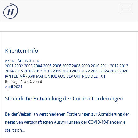
Toggle
naviga
Klienten-Info
Aktuell
Archiv
Suche
2001
2002
2003
2004
2005
2006
2007
2008
2009
2010
2011
2012
2013
2014
2015
2016
2017
2018
2019
2020
2021
2022
2023
2024
2025
2026
JAN
FEB
MÄR
APR
MAI
JUN
JUL
AUG
SEP
OKT
NOV
DEZ
[ X ]
Beiträge
1
bis
4
von
4
April 2021
Steuerliche Behandlung der Corona-Förderungen
Bei der Vielzahl an verschiedenen Förderungen zur Abmilderung der
negativen wirtschaftlichen Auswirkungen der COVID-19-Pandemie
stellt sich...