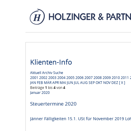
Klienten-Info
Aktuell
Archiv
Suche
2001
2002
2003
2004
2005
2006
2007
2008
2009
2010
2011
JAN
FEB
MÄR
APR
MAI
JUN
JUL
AUG
SEP
OKT
NOV
DEZ
[ X ]
Beiträge
1
bis
4
von
4
Januar 2020
Steuertermine 2020
Jänner Fälligkeiten 15.1. USt für November 2019 Loh