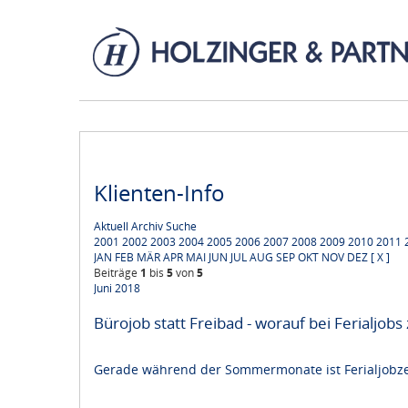
Klienten-Info
Aktuell
Archiv
Suche
2001
2002
2003
2004
2005
2006
2007
2008
2009
2010
2011
JAN
FEB
MÄR
APR
MAI
JUN
JUL
AUG
SEP
OKT
NOV
DEZ
[ X ]
Beiträge
1
bis
5
von
5
Juni 2018
Bürojob statt Freibad - worauf bei Ferialjobs 
Gerade während der Sommermonate ist Ferialjobzeit