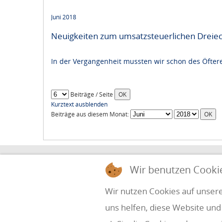
Juni 2018
Neuigkeiten zum umsatzsteuerlichen Dreiec
In der Vergangenheit mussten wir schon des Öfter
Beiträge / Seite
Kurztext ausblenden
Beiträge aus diesem Monat:
HOLZINGER & PARTNER
Wir benutzen Cooki
STEUERBERATUNG UND WIRTSCHAFTSPRÜ
Wir nutzen Cookies auf unsere
uns helfen, diese Website und
Simbach 7
office@holzinger.at
A-4070 Eferding
Tel: +43 7272 39 79 - 0