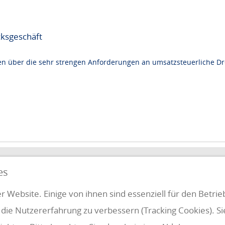
ksgeschäft
en über die sehr strengen Anforderungen an umsatzsteuerliche Dre
QUICKLINKS
es
FUNG
r Website. Einige von ihnen sind essenziell für den Betri
 die Nutzererfahrung zu verbessern (Tracking Cookies). S
Klientenbereich