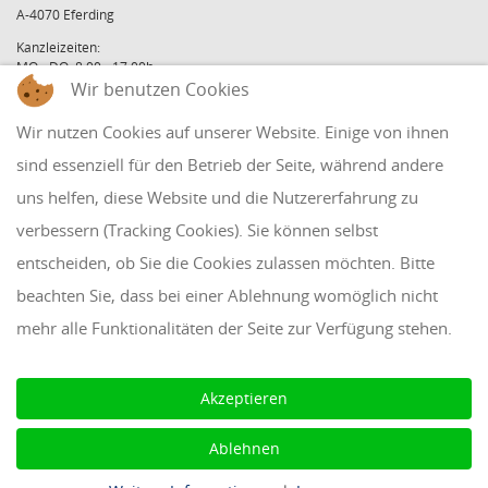
A-4070 Eferding
Kanzleizeiten:
MO - DO: 8:00 - 17:00h
FR: 8:00 - 12:00h
Wir benutzen Cookies
office@holzinger.at
Wir nutzen Cookies auf unserer Website. Einige von ihnen
Tel: +43 7272 39 79 - 0
Fax: +43 7272 39 79 - 9
sind essenziell für den Betrieb der Seite, während andere
uns helfen, diese Website und die Nutzererfahrung zu
QUICKLINKS
verbessern (Tracking Cookies). Sie können selbst
entscheiden, ob Sie die Cookies zulassen möchten. Bitte
Klientenbereich
beachten Sie, dass bei einer Ablehnung womöglich nicht
Disclaimer
mehr alle Funktionalitäten der Seite zur Verfügung stehen.
Impressum & Datenschutz
AAB 2018
Akzeptieren
Cookie Einstellungen
Ablehnen