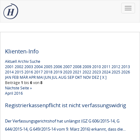
Toggle
naviga
Klienten-Info
Aktuell
Archiv
Suche
2001
2002
2003
2004
2005
2006
2007
2008
2009
2010
2011
2012
2013
2014
2015
2016
2017
2018
2019
2020
2021
2022
2023
2024
2025
2026
JAN
FEB
MÄR
APR
MAI
JUN
JUL
AUG
SEP
OKT
NOV
DEZ
[ X ]
Beiträge
1
bis
6
von
8
Nächste Seite »
April 2016
Registrierkassenpflicht ist nicht verfassungswidrig
Der Verfassungsgerichtshof hat unlängst (GZ G 606/2015-14, G
644/2015-14, G 649/2015-14 vom 9. März 2016) erkannt, dass die...