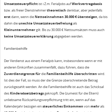
Umsatzsteuerpflicht
ist i.Z.m. Ferialjobs auf
Werkvertragsbasis
bzw. als freier Dienstnehmer
theoretisch
denkbar, aber jedenfalls
erst
dann, wenn die
Nettoeinnahmen 30.000 € übersteigen
, da bis
dahin die
unechte Umsatzsteuerbefreiung
als
Kleinunternehmer
gilt. Bis zu 30.000 € Nettoumsätzen muss auch
keine
Umsatzsteuererklärung
abgegeben werden.
Familienbeihilfe
Der Verdienst aus einem Ferialjob kann, insbesondere wenn er mit
anderen Einkünften zusammenfällt, dazu führen, dass die
Zuverdienstgrenze
für
die
Familienbeihilfe
überschritten
wird.
Ist dies der Fall, so muss der die Grenze überschreitende Betrag
zurückgezahlt werden. An die Familienbeihilfe ist auch das Schicksal
des
Kinderabsetzbetrags
geknüpft. Die (zumeist für die Eltern)
unliebsame Rückzahlungsverpflichtung tritt ein, wenn auf das
Kalenderjahr bezogen ein
steuerliches Einkommen
von
mehr
als