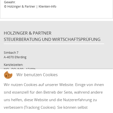
Gewähr.
© Holzinger & Partner | Klienten-Info
HOLZINGER & PARTNER
STEUERBERATUNG UND WIRTSCHAFTSPRÜFUNG
Simbach 7
A-4070 Eferding
Kanzleizeiten:
MO - DO: 8:00 - 17:00h
FR: 8:00 - 12:00h
Wir benutzen Cookies
office@holzinger.at
Wir nutzen Cookies auf unserer Website. Einige von ihnen
Tel: +43 7272 39 79 - 0
Fax: +43 7272 39 79 - 9
sind essenziell für den Betrieb der Seite, während andere
uns helfen, diese Website und die Nutzererfahrung zu
QUICKLINKS
verbessern (Tracking Cookies). Sie können selbst