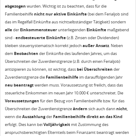
abgezogen
wurden. Wichtig ist zu beachten, dass für die
Familienbeihilfe
nicht nur aktive Einkünfte
(bei dem Ferialjob sind
das im Regelfall Einkünfte aus nichtselbständiger Tätigkeit) sondern
alle
der
Einkommensteuer
unterliegenden
Einkünfte
maßgebend
sind -
endbesteuerte Einkünfte
(z.B. Zinsen oder Dividenden)
bleiben steuersystematisch korrekt jedoch
außer Ansatz
. Neben
dem
Beobachten
der Einkünfte des laufenden Jahres, um das
Überschreiten der Zuverdienstgrenze (z.B. durch einen Ferialjob)
antizipieren zu können, ist wichtig, dass
bei Überschreiten
der
Zuverdienstgrenze die
Familienbeihilfe
im darauffolgenden Jahr
neu beantragt
werden muss. Voraussetzung ist freilich, dass das
steuerliche Einkommen im neuen Jahr 10.000 € unterschreitet. Die
Voraussetzungen
für den Bezug von Familienbeihilfe bzw. für das
Überschreiten der Zuverdienstgrenze
ändern
sich auch dann
nicht
,
wenn die
Auszahlung
der
Familienbeihilfe direkt an das Kind
erfolgt. Dies kann bei
Volljährigkeit
mit Zustimmung des
anspruchsberechtigten Elternteils beim Finanzamt beantragt werden