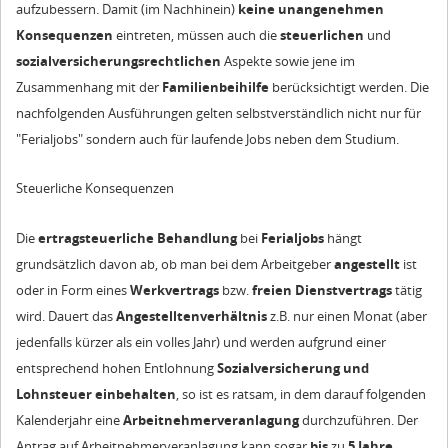
aufzubessern. Damit (im Nachhinein)
keine unangenehmen
Konsequenzen
eintreten, müssen auch die
steuerlichen
und
sozialversicherungsrechtlichen
Aspekte sowie jene im
Zusammenhang mit der
Familienbeihilfe
berücksichtigt werden. Die
nachfolgenden Ausführungen gelten selbstverständlich nicht nur für
"Ferialjobs" sondern auch für laufende Jobs neben dem Studium.
Steuerliche Konsequenzen
Die
ertragsteuerliche Behandlung
bei
Ferialjobs
hängt
grundsätzlich davon ab, ob man bei dem Arbeitgeber
angestellt
ist
oder in Form eines
Werkvertrags
bzw.
freien Dienstvertrags
tätig
wird. Dauert das
Angestelltenverhältnis
z.B. nur einen Monat (aber
jedenfalls kürzer als ein volles Jahr) und werden aufgrund einer
entsprechend hohen Entlohnung
Sozialversicherung und
Lohnsteuer einbehalten
, so ist es ratsam, in dem darauf folgenden
Kalenderjahr eine
Arbeitnehmerveranlagung
durchzuführen. Der
Antrag auf Arbeitnehmerveranlagung kann sogar
bis
zu
5 Jahre