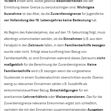
10.000 €
erzielt wird, wobei gewisse
Besonderheiten
bei der
Ermittlung dieser Grenze zu berücksichtigen sind.
Wichtigste
Ausnahme
ist das Alter, da die
Zuverdienstgrenze
für Jugendliche
vor Vollendung des 19. Lebensjahres keine Bedeutung
hat.
Ab Beginn des Kalenderjahres, das auf den 19. Geburtstag folgt, muss
allerdings unterschieden werden, ob die
Einnahmen
(z.B. aus dem
Ferialjob) in den
Zeitraum
fallen, in dem
Familienbeihilfe bezogen
wurde oder nicht. Erfolgt etwa kurzfristig kein Bezug von
Familienbeihilfe, so sind Einnahmen während dieses Zeitraums
nicht
maßgeblich
für die Berechnung der Zuverdienstgrenze.
Keine
Familienbeihilfe
wird z.B. bezogen wenn die vorgesehene
Studienzeit in einem Studienabschnitt überschritten wurde. Ebenso
wenig zu relevanten Einnahmen zählen z.B. Sozialhilfe als
einkommensteuerfreier Bezug,
Entschädigungen
für ein
anerkanntes
Lehrverhältnis
oder
Waisenpensionen.
Das für die
Zuverdienstgrenze relevante Einkommen ergibt sich schließlich,
nachdem die mit den Einnahmen zusammenhängenden
Ausgaben