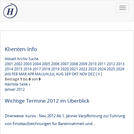
Toggle
naviga
Klienten-Info
Aktuell
Archiv
Suche
2001
2002
2003
2004
2005
2006
2007
2008
2009
2010
2011
2012
2013
2014
2015
2016
2017
2018
2019
2020
2021
2022
2023
2024
2025
2026
JAN
FEB
MÄR
APR
MAI
JUN
JUL
AUG
SEP
OKT
NOV
DEZ
[ X ]
Beiträge
1
bis
6
von
9
Nächste Seite »
Januar 2012
Wichtige Termine 2012 im Überblick
Zitierweise: kursiv : Neu 2012 Ab 1. Jänner Verpflichtung zur Führung
von Einzelaufzeichnungen für Bareinnahmen und...