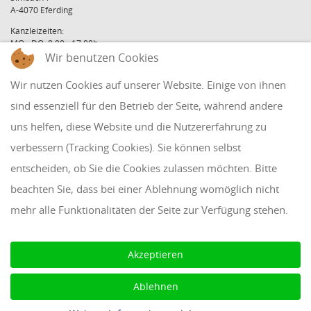
A-4070 Eferding
Kanzleizeiten:
MO - DO: 8:00 - 17:00h
FR: 8:00 - 12:00h
Wir benutzen Cookies
office@holzinger.at
Wir nutzen Cookies auf unserer Website. Einige von ihnen
Tel: +43 7272 39 79 - 0
Fax: +43 7272 39 79 - 9
sind essenziell für den Betrieb der Seite, während andere
uns helfen, diese Website und die Nutzererfahrung zu
QUICKLINKS
verbessern (Tracking Cookies). Sie können selbst
entscheiden, ob Sie die Cookies zulassen möchten. Bitte
Klientenbereich
beachten Sie, dass bei einer Ablehnung womöglich nicht
Disclaimer
mehr alle Funktionalitäten der Seite zur Verfügung stehen.
Impressum & Datenschutz
AAB 2018
Akzeptieren
Cookie Einstellungen
Ablehnen