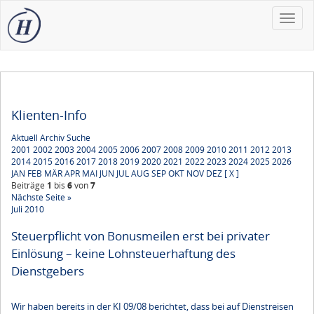
Toggle
naviga
Klienten-Info
Aktuell
Archiv
Suche
2001
2002
2003
2004
2005
2006
2007
2008
2009
2010
2011
2012
2013
2014
2015
2016
2017
2018
2019
2020
2021
2022
2023
2024
2025
2026
JAN
FEB
MÄR
APR
MAI
JUN
JUL
AUG
SEP
OKT
NOV
DEZ
[ X ]
Beiträge
1
bis
6
von
7
Nächste Seite »
Juli 2010
Steuerpflicht von Bonusmeilen erst bei privater
Einlösung – keine Lohnsteuerhaftung des
Dienstgebers
Wir haben bereits in der KI 09/08 berichtet, dass bei auf Dienstreisen