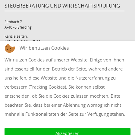
STEUERBERATUNG UND WIRTSCHAFTSPRÜFUNG
Simbach 7
A-4070 Eferding
Kanzleizeiten:
MO - DO: 8:00 - 17:00h
FR: 8:00 - 12:00h
Wir benutzen Cookies
office@holzinger.at
Wir nutzen Cookies auf unserer Website. Einige von ihnen
Tel: +43 7272 39 79 - 0
Fax: +43 7272 39 79 - 9
sind essenziell für den Betrieb der Seite, während andere
uns helfen, diese Website und die Nutzererfahrung zu
QUICKLINKS
verbessern (Tracking Cookies). Sie können selbst
entscheiden, ob Sie die Cookies zulassen möchten. Bitte
Klientenbereich
beachten Sie, dass bei einer Ablehnung womöglich nicht
Disclaimer
mehr alle Funktionalitäten der Seite zur Verfügung stehen.
Impressum & Datenschutz
AAB 2018
Akzeptieren