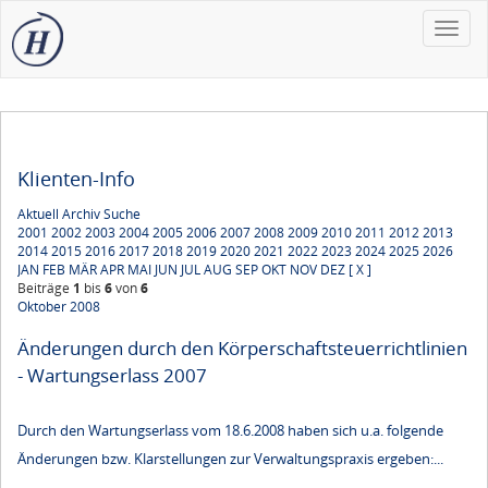
Toggle
naviga
Klienten-Info
Aktuell
Archiv
Suche
2001
2002
2003
2004
2005
2006
2007
2008
2009
2010
2011
2012
2013
2014
2015
2016
2017
2018
2019
2020
2021
2022
2023
2024
2025
2026
JAN
FEB
MÄR
APR
MAI
JUN
JUL
AUG
SEP
OKT
NOV
DEZ
[ X ]
Beiträge
1
bis
6
von
6
Oktober 2008
Änderungen durch den Körperschaftsteuerrichtlinien
- Wartungserlass 2007
Durch den Wartungserlass vom 18.6.2008 haben sich u.a. folgende
Änderungen bzw. Klarstellungen zur Verwaltungspraxis ergeben:...