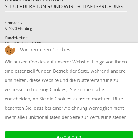
STEUERBERATUNG UND WIRTSCHAFTSPRÜFUNG
Simbach 7
A-4070 Eferding
Kanzleizeiten:
MO - DO: 8:00 - 17:00h
FR: 8:00 - 12:00h
Wir benutzen Cookies
office@holzinger.at
Wir nutzen Cookies auf unserer Website. Einige von ihnen
Tel: +43 7272 39 79 - 0
Fax: +43 7272 39 79 - 9
sind essenziell für den Betrieb der Seite, während andere
uns helfen, diese Website und die Nutzererfahrung zu
QUICKLINKS
verbessern (Tracking Cookies). Sie können selbst
entscheiden, ob Sie die Cookies zulassen möchten. Bitte
Klientenbereich
beachten Sie, dass bei einer Ablehnung womöglich nicht
Disclaimer
mehr alle Funktionalitäten der Seite zur Verfügung stehen.
Impressum & Datenschutz
AAB 2018
Akzeptieren