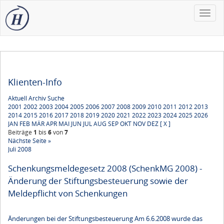
Toggle
naviga
Klienten-Info
Aktuell
Archiv
Suche
2001
2002
2003
2004
2005
2006
2007
2008
2009
2010
2011
2012
2013
2014
2015
2016
2017
2018
2019
2020
2021
2022
2023
2024
2025
2026
JAN
FEB
MÄR
APR
MAI
JUN
JUL
AUG
SEP
OKT
NOV
DEZ
[ X ]
Beiträge
1
bis
6
von
7
Nächste Seite »
Juli 2008
Schenkungsmeldegesetz 2008 (SchenkMG 2008) -
Änderung der Stiftungsbesteuerung sowie der
Meldepflicht von Schenkungen
Änderungen bei der Stiftungsbesteuerung Am 6.6.2008 wurde das