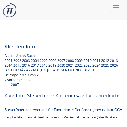
Toggle
naviga
Klienten-Info
Aktuell
Archiv
Suche
2001
2002
2003
2004
2005
2006
2007
2008
2009
2010
2011
2012
2013
2014
2015
2016
2017
2018
2019
2020
2021
2022
2023
2024
2025
2026
JAN
FEB
MÄR
APR
MAI
JUN
JUL
AUG
SEP
OKT
NOV
DEZ
[ X ]
Beiträge
7
bis
7
von
7
« Vorherige Seite
Juni 2007
Kurz-Info: Steuerfreier Kostenersatz für Fahrerkarte
Steuerfreier Kostenersatz für Fahrerkarte Der Arbeitgeber ist laut OGH
verpflichtet, dem Arbeitnehmer (LKW-/Autobus-Lenker) die Kosten...