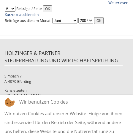
Weiterlesen
Beiträge / Seite
Kurztext ausblenden
Beiträge aus diesem Monat:
HOLZINGER & PARTNER
STEUERBERATUNG UND WIRTSCHAFTSPRÜFUNG
Simbach 7
A-4070 Eferding
Kanzleizeiten:
MO - DO: 8:00 - 17:00h
Wir benutzen Cookies
FR: 8:00 - 12:00h
office@holzinger.at
Wir nutzen Cookies auf unserer Website. Einige von ihnen
Tel: +43 7272 39 79 - 0
Fax: +43 7272 39 79 - 9
sind essenziell für den Betrieb der Seite, während andere
uns helfen, diese Website und die Nutzererfahrung zu
QUICKLINKS