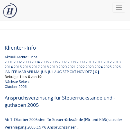
Toggle
naviga
Klienten-Info
Aktuell
Archiv
Suche
2001
2002
2003
2004
2005
2006
2007
2008
2009
2010
2011
2012
2013
2014
2015
2016
2017
2018
2019
2020
2021
2022
2023
2024
2025
2026
JAN
FEB
MÄR
APR
MAI
JUN
JUL
AUG
SEP
OKT
NOV
DEZ
[ X ]
Beiträge
1
bis
6
von
10
Nächste Seite »
Oktober 2006
Anspruchsverzinsung für Steuerrückstände und -
guthaben 2005
Ab 1. Oktober 2006 sind für Steuerrückstände (ESt und KöSt) aus der
Veranlagung 2005 3,97% Anspruchszinsen...