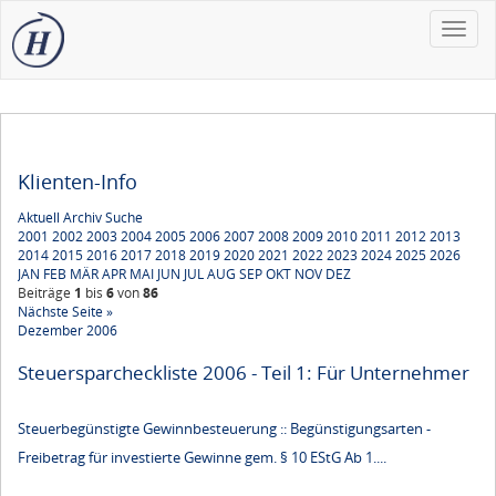
Toggle
naviga
Klienten-Info
Aktuell
Archiv
Suche
2001
2002
2003
2004
2005
2006
2007
2008
2009
2010
2011
2012
2013
2014
2015
2016
2017
2018
2019
2020
2021
2022
2023
2024
2025
2026
JAN
FEB
MÄR
APR
MAI
JUN
JUL
AUG
SEP
OKT
NOV
DEZ
Beiträge
1
bis
6
von
86
Nächste Seite »
Dezember 2006
Steuersparcheckliste 2006 - Teil 1: Für Unternehmer
Steuerbegünstigte Gewinnbesteuerung :: Begünstigungsarten -
Freibetrag für investierte Gewinne gem. § 10 EStG Ab 1....