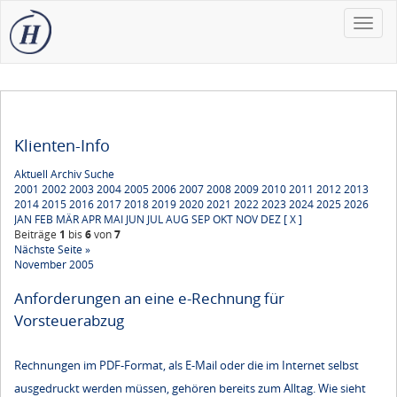
Toggle
naviga
Klienten-Info
Aktuell
Archiv
Suche
2001
2002
2003
2004
2005
2006
2007
2008
2009
2010
2011
2012
2013
2014
2015
2016
2017
2018
2019
2020
2021
2022
2023
2024
2025
2026
JAN
FEB
MÄR
APR
MAI
JUN
JUL
AUG
SEP
OKT
NOV
DEZ
[ X ]
Beiträge
1
bis
6
von
7
Nächste Seite »
November 2005
Anforderungen an eine e-Rechnung für
Vorsteuerabzug
Rechnungen im PDF-Format, als E-Mail oder die im Internet selbst
ausgedruckt werden müssen, gehören bereits zum Alltag. Wie sieht