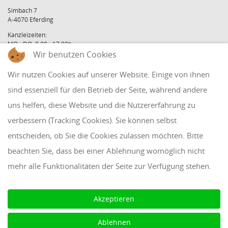
Simbach 7
A-4070 Eferding
Kanzleizeiten:
MO - DO: 8:00 - 17:00h
FR: 8:00 - 12:00h
Wir benutzen Cookies
office@holzinger.at
Wir nutzen Cookies auf unserer Website. Einige von ihnen
Tel: +43 7272 39 79 - 0
Fax: +43 7272 39 79 - 9
sind essenziell für den Betrieb der Seite, während andere
uns helfen, diese Website und die Nutzererfahrung zu
QUICKLINKS
verbessern (Tracking Cookies). Sie können selbst
entscheiden, ob Sie die Cookies zulassen möchten. Bitte
Klientenbereich
beachten Sie, dass bei einer Ablehnung womöglich nicht
Disclaimer
mehr alle Funktionalitäten der Seite zur Verfügung stehen.
Impressum & Datenschutz
AAB 2018
Akzeptieren
Cookie Einstellungen
Ablehnen