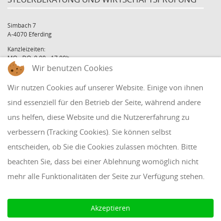
Simbach 7
A-4070 Eferding
Kanzleizeiten:
MO - DO: 8:00 - 17:00h
Wir benutzen Cookies
FR: 8:00 - 12:00h
office@holzinger.at
Wir nutzen Cookies auf unserer Website. Einige von ihnen
Tel: +43 7272 39 79 - 0
Fax: +43 7272 39 79 - 9
sind essenziell für den Betrieb der Seite, während andere
uns helfen, diese Website und die Nutzererfahrung zu
QUICKLINKS
verbessern (Tracking Cookies). Sie können selbst
entscheiden, ob Sie die Cookies zulassen möchten. Bitte
Klientenbereich
beachten Sie, dass bei einer Ablehnung womöglich nicht
Disclaimer
mehr alle Funktionalitäten der Seite zur Verfügung stehen.
Impressum & Datenschutz
AAB 2018
Akzeptieren
Cookie Einstellungen