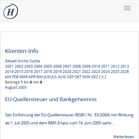
Toggle
naviga
Klienten-Info
Aktuell
Archiv
Suche
2001
2002
2003
2004
2005
2006
2007
2008
2009
2010
2011
2012
2013
2014
2015
2016
2017
2018
2019
2020
2021
2022
2023
2024
2025
2026
JAN
FEB
MÄR
APR
MAI
JUN
JUL
AUG
SEP
OKT
NOV
DEZ
[ X ]
Beiträge
1
bis
6
von
6
August 2005
EU-Quellensteuer und Bankgeheimnis
Seit Einführung der EU-Quellensteuer (BGBl I Nr. 33/2004) mit Wirkung
ab 1. Juli 2005 und dem BMF-Erlass vom 16. Juni 2005 samt...
Weiterlesen