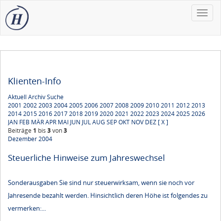
Toggle
naviga
Klienten-Info
Aktuell
Archiv
Suche
2001
2002
2003
2004
2005
2006
2007
2008
2009
2010
2011
2012
2013
2014
2015
2016
2017
2018
2019
2020
2021
2022
2023
2024
2025
2026
JAN
FEB
MÄR
APR
MAI
JUN
JUL
AUG
SEP
OKT
NOV
DEZ
[ X ]
Beiträge
1
bis
3
von
3
Dezember 2004
Steuerliche Hinweise zum Jahreswechsel
Sonderausgaben Sie sind nur steuerwirksam, wenn sie noch vor
Jahresende bezahlt werden. Hinsichtlich deren Höhe ist folgendes zu
vermerken:...