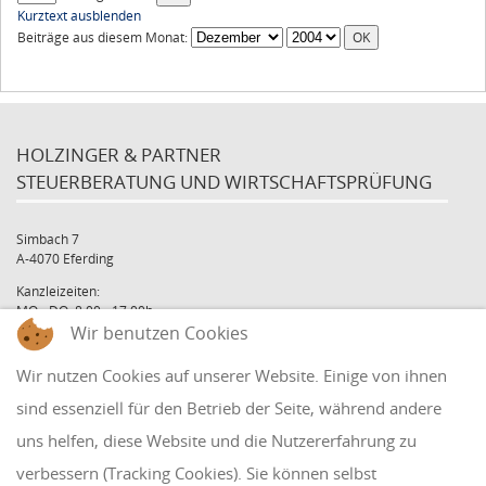
Kurztext ausblenden
Beiträge aus diesem Monat:
HOLZINGER & PARTNER
STEUERBERATUNG UND WIRTSCHAFTSPRÜFUNG
Simbach 7
A-4070 Eferding
Kanzleizeiten:
MO - DO: 8:00 - 17:00h
Wir benutzen Cookies
FR: 8:00 - 12:00h
office@holzinger.at
Wir nutzen Cookies auf unserer Website. Einige von ihnen
Tel: +43 7272 39 79 - 0
Fax: +43 7272 39 79 - 9
sind essenziell für den Betrieb der Seite, während andere
uns helfen, diese Website und die Nutzererfahrung zu
QUICKLINKS
verbessern (Tracking Cookies). Sie können selbst